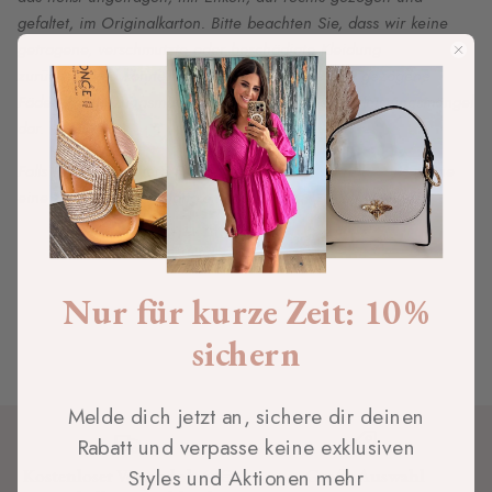
gefaltet, im Originalkarton. Bitte beachten Sie, dass wir keine
getragene, verschmutzte oder beschädigte Kleidung
zurücknehmen können. Aufgerissene Nähte und gezogene
Fäden (Abnutzungsmängel) stellen keine Gewährleistungsmängel
dar.
Falls Du noch weitere Fragen an uns hast, schreibe uns gerne
eine Mail: Info@blickfang-onlineshop.de
Nur für kurze Zeit: 10 %
sichern
Melde dich jetzt an, sichere dir deinen
Rabatt und verpasse keine exklusiven
Styles und Aktionen mehr
Kostenloser Versand ab 49€
Große Auswahl