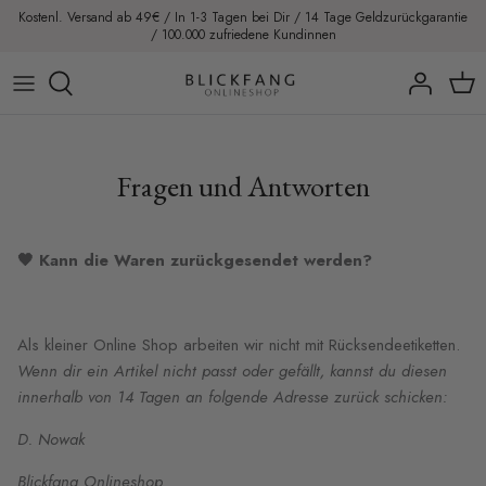
Direkt
Kostenl. Versand ab 49€ / In 1-3 Tagen bei Dir / 14 Tage Geldzurückgarantie
/ 100.000 zufriedene Kundinnen
zum
Inhalt
Blazer
Blusen
Fragen und Antworten
Jacken
Pullover
🖤 Kann die Waren zurückgesendet werden?
Tops
Als kleiner Online Shop arbeiten wir nicht mit Rücksendeetiketten.
T-Shirts
Wenn dir ein Artikel nicht passt oder gefällt, kannst du diesen
innerhalb von 14 Tagen an folgende Adresse zurück schicken:
Hemden
D. Nowak
Blickfang Onlineshop