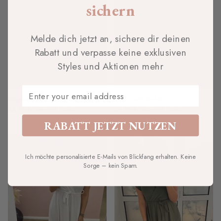
sichern
Melde dich jetzt an, sichere dir deinen
Rabatt und verpasse keine exklusiven
Styles und Aktionen mehr
Email
Maxikleid „blue flower“
Kleid zum binden
34,99€
49,99€
Sale
29,99€
54,99€
Sale
RABATT JETZT NUTZEN
-33%
Ich möchte personalisierte E-Mails von Blickfang erhalten. Keine
Sorge – kein Spam.