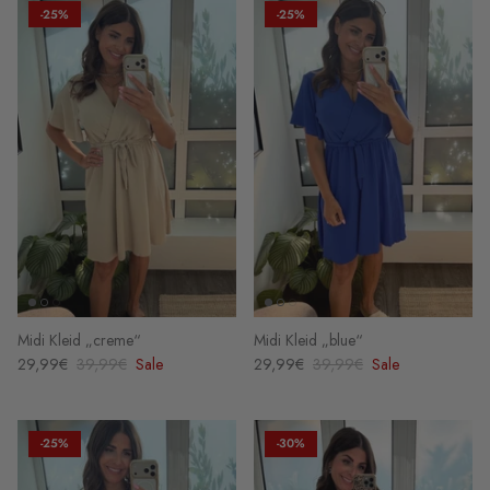
-25%
-25%
Midi Kleid „creme“
Midi Kleid „blue“
29,99€
39,99€
Sale
29,99€
39,99€
Sale
-25%
-30%