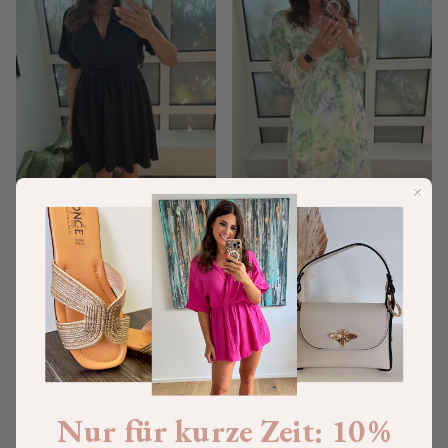
Midi Kleid „black“
Maxikleid „green flower“
29,99€
39,99€
Ausverkauft
34,99€
49,99€
Sale
-30%
-45%
Nur für kurze Zeit: 10 %