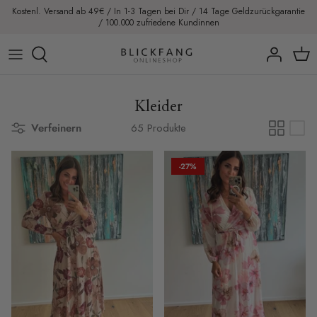
Direkt
Kostenl. Versand ab 49€ / In 1-3 Tagen bei Dir / 14 Tage Geldzurückgarantie
/ 100.000 zufriedene Kundinnen
zum
Inhalt
Blazer
Blusen
Kleider
Jacken
Verfeinern
65 Produkte
Pullover
-27%
Tops
T-Shirts
Hemden