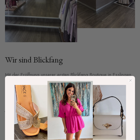
Wir sind Blickfang
Mit der Eröffnung unserer ersten Blickfang Boutique in Esslingen
erfüllten wir uns einen jahrelangen Traum.
Klar war für uns, dass noch eine zweite Blickfang Boutique in
Stuttgart dazu kommen muss.
Jedes Kleidungsstück, das man bei uns findet, wurde sorgfältig
und mit Liebe ausgesucht.
Neben italienischer Kleidung, die wir direkt in Bella Italia
einkaufen, findet man bei uns auch skandinavische Young
Fashion Labels und Lederschuhe.