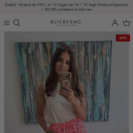
Direkt
Kostenl. Versand ab 49€ / In 1-3 Tagen bei Dir / 14 Tage Geldzurückgarantie
/ 100.000 zufriedene Kundinnen
zum
Inhalt
Blazer
-29%
Blusen
Jacken
Pullover
Tops
T-Shirts
Hemden